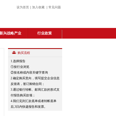
设为首页
|
加入收藏
|
常见问题
新兴战略产业
行业政策
购买流程
1.选择报告
①按行业浏览
②按名称或内容关键字查询
2.确定购买意向，填写提交企业信息
反馈表，签订购销合同；
3.通过银行转帐、邮局汇款的形式支
付报告购买款项；
4.我们见到汇款底单或者转帐底单
后,3日内快递报告和发票。