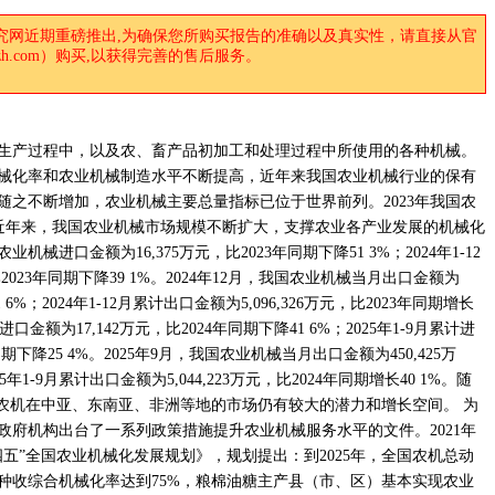
究网近期重磅推出,为确保您所购买报告的准确以及真实性，请直接从官
anzh.com）购买,以获得完善的售后服务。
生产过程中，以及农、畜产品初加工和处理过程中所使用的各种机械。
械化率和农业机械制造水平不断提高，近年来我国农业机械行业的保有
随之不断增加，农业机械主要总量指标已位于世界前列。2023年我国农
。 近年来，我国农业机械市场规模不断扩大，支撑农业各产业发展的机械化
机械进口金额为16,375万元，比2023年同期下降51 3%；2024年1-12
2023年同期下降39 1%。2024年12月，我国农业机械当月出口金额为
1 6%；2024年1-12月累计出口金额为5,096,326万元，比2023年同期增长
进口金额为17,142万元，比2024年同期下降41 6%；2025年1-9月累计进
同期下降25 4%。2025年9月，我国农业机械当月出口金额为450,425万
5年1-9月累计出口金额为5,044,223万元，比2024年同期增长40 1%。随
国农机在中亚、东南亚、非洲等地的市场仍有较大的潜力和增长空间。 为
政府机构出台了一系列政策措施提升农业机械服务水平的文件。2021年
十四五”全国农业机械化发展规划》，规划提出：到2025年，全国农机总动
耕种收综合机械化率达到75%，粮棉油糖主产县（市、区）基本实现农业