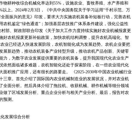
作物耕种收综合机械化率达到55%，设施农业、畜牧养殖、水产养殖和
%以上。2024年2月3日，《中共中央国务院关于学习运用“千村示范、万
村全面振兴的意见》印发，要求大力实施农机装备补短板行动，完善农机
用农机鉴定“绿色通道”；加强基层农技推广体系条件建设，强化公益性
农业农村部、财政部联合印发《关于加大工作力度持续实施好农业机械报废更
施好农机报废更新补贴政策，加快农机结构调整，提升农机高端化、智
字农业已经进入快速发展阶段，农机智能化成为发展趋势。农机企业要把
发展新趋势，推动农机装备产业转型升级，推动农机产品创新、关键零
能力，为数字农业发展提供重要的农机装备，提升我国现代化农业生产
况依然面临诸多难题，农机智能化还处于探索阶段，在一些农业现代化
积推广应用，还有很长的路要走。 《2025-2030年中国农业机械行业
十三章。首先介绍了国际国内农业机械制造业的发展状况，并对农业机
了全面分析。然后具体介绍了拖拉机、收获机械、耕作机械等细分领域
业做了区域发展分析、重点企业分析与相关产业分析。最后，报告对农
的预测。
机械化发展综合分析
用