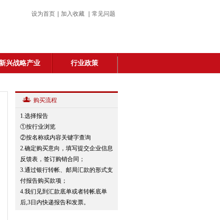
设为首页
|
加入收藏
|
常见问题
新兴战略产业
行业政策
购买流程
1.选择报告
①按行业浏览
②按名称或内容关键字查询
2.确定购买意向，填写提交企业信息
反馈表，签订购销合同；
3.通过银行转帐、邮局汇款的形式支
付报告购买款项；
4.我们见到汇款底单或者转帐底单
后,3日内快递报告和发票。