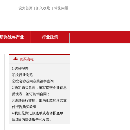
设为首页
|
加入收藏
|
常见问题
新兴战略产业
行业政策
购买流程
1.选择报告
①按行业浏览
②按名称或内容关键字查询
2.确定购买意向，填写提交企业信息
反馈表，签订购销合同；
3.通过银行转帐、邮局汇款的形式支
付报告购买款项；
4.我们见到汇款底单或者转帐底单
后,3日内快递报告和发票。