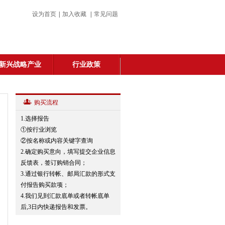
设为首页
|
加入收藏
|
常见问题
新兴战略产业
行业政策
购买流程
1.选择报告
①按行业浏览
②按名称或内容关键字查询
2.确定购买意向，填写提交企业信息
反馈表，签订购销合同；
3.通过银行转帐、邮局汇款的形式支
付报告购买款项；
4.我们见到汇款底单或者转帐底单
后,3日内快递报告和发票。