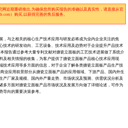
究网近期重磅推出,为确保您所购买报告的准确以及真实性，请直接从官
anzh.com）购买,以获得完善的售后服务。
展，与之相关的核心生产技术应用与研发必将成为业内企业关注的焦
心技术的研发动向、工艺设备、技术应用及趋势对于企业提升产品技术
 本报告通过参考大量专利文献对搪瓷立面板的工艺技术进展做了系统介
料及相关情报的收集，为客户提供了搪瓷立面板产品核心技术应用现
端技术应用等多方面的信息，对于企业了解各类搪瓷立面板产品生产技
告商业应用前景部分从搪瓷立面板产品的应用领域、下游产品、国内外生
生产厂家及规模、国内外产量走势、市场状况及预测、供需状况分析及
诸多方面对搪瓷立面板产品市场状况及发展方向做了详细论述，可作为
势导向的重要决策参考。