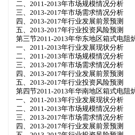
二、2011-2013年市场规模情况分析
三、2013-2017年市场需求情况分析
四、2013-2017年行业发展前景预测
五、2013-2017年行业投资风险预测
第三节2011-2013年华东地区箱式电
一、2011-2013年行业发展现状分析
二、2011-2013年市场规模情况分析
三、2013-2017年市场需求情况分析
四、2013-2017年行业发展前景预测
五、2013-2017年行业投资风险预测
第四节2011-2013年华南地区箱式电
一、2011-2013年行业发展现状分析
二、2011-2013年市场规模情况分析
三、2013-2017年市场需求情况分析
四、2013-2017年行业发展前景预测
五、2013-2017年行业投资风险预测