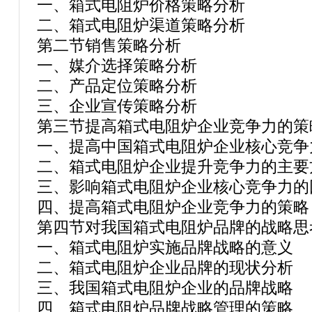
一、箱式电阻炉价格策略分析
二、箱式电阻炉渠道策略分析
第二节销售策略分析
一、媒介选择策略分析
二、产品定位策略分析
三、企业宣传策略分析
第三节提高箱式电阻炉企业竞争力的策
一、提高中国箱式电阻炉企业核心竞争
二、箱式电阻炉企业提升竞争力的主要
三、影响箱式电阻炉企业核心竞争力的
四、提高箱式电阻炉企业竞争力的策略
第四节对我国箱式电阻炉品牌的战略思
一、箱式电阻炉实施品牌战略的意义
二、箱式电阻炉企业品牌的现状分析
三、我国箱式电阻炉企业的品牌战略
四、箱式电阻炉品牌战略管理的策略