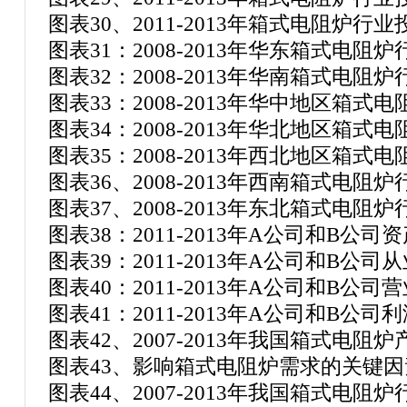
图表30、2011-2013年箱式电阻炉行
图表31：2008-2013年华东箱式电
图表32：2008-2013年华南箱式电
图表33：2008-2013年华中地区箱
图表34：2008-2013年华北地区箱
图表35：2008-2013年西北地区箱
图表36、2008-2013年西南箱式电
图表37、2008-2013年东北箱式电
图表38：2011-2013年A公司和B公司
图表39：2011-2013年A公司和B公司
图表40：2011-2013年A公司和B公司
图表41：2011-2013年A公司和B公司
图表42、2007-2013年我国箱式电阻
图表43、影响箱式电阻炉需求的关键因
图表44、2007-2013年我国箱式电