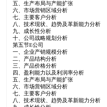
五、生产布局与产能扩张
六、市场营销区域分析
七、主要客户分析
八、技术现状、趋势及革新能力分析
九、成长性分析
十、公司战略规划分析
第五节E公司
一、企业产销规模分析
二、产品结构分析
三、产品价格分析
四、盈利能力以及利润率分析
五、生产布局与产能扩张
六、市场营销区域分析
七、主要客户分析
八、技术现状、趋势及革新能力分析