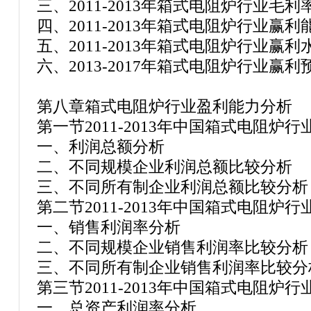
三、2011-2013年箱式电阻炉行业毛利
四、2011-2013年箱式电阻炉行业赢利
五、2011-2013年箱式电阻炉行业赢利
六、2013-2017年箱式电阻炉行业赢利
第八章箱式电阻炉行业盈利能力分析
第一节2011-2013年中国箱式电阻炉
一、利润总额分析
二、不同规模企业利润总额比较分析
三、不同所有制企业利润总额比较分析
第二节2011-2013年中国箱式电阻炉
一、销售利润率分析
二、不同规模企业销售利润率比较分析
三、不同所有制企业销售利润率比较分
第三节2011-2013年中国箱式电阻炉
一、总资产利润率分析