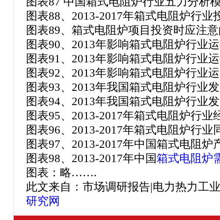
图表87 中国箱式电阻炉行业五力分析
图表88、2013-2017年箱式电阻炉行
图表89、箱式电阻炉项目投资时应注意
图表90、2013年影响箱式电阻炉行业
图表91、2013年影响箱式电阻炉行业
图表92、2013年影响箱式电阻炉行业
图表93、2013年我国箱式电阻炉行业
图表94、2013年我国箱式电阻炉行业
图表95、2013-2017年箱式电阻炉
图表96、2013-2017年箱式电阻炉
图表97、2013-2017年中国箱式电阻
图表98、2013-2017年中国
箱式电阻炉
图表：略…….
此文来自：市场调研报告|电力热力工
研究网