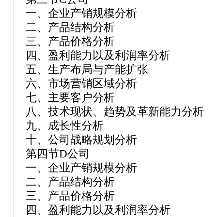
一、企业产销规模分析
二、产品结构分析
三、产品价格分析
四、盈利能力以及利润率分析
五、生产布局与产能扩张
六、市场营销区域分析
七、主要客户分析
八、技术现状、趋势及革新能力分析
九、成长性分析
十、公司战略规划分析
第四节D公司
一、企业产销规模分析
二、产品结构分析
三、产品价格分析
四、盈利能力以及利润率分析