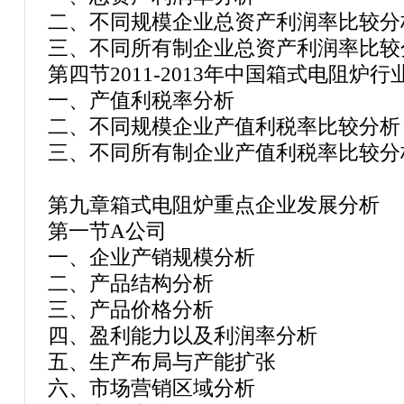
二、不同规模企业总资产利润率比较分
三、不同所有制企业总资产利润率比较
第四节2011-2013年中国箱式电阻炉
一、产值利税率分析
二、不同规模企业产值利税率比较分析
三、不同所有制企业产值利税率比较分
第九章箱式电阻炉重点企业发展分析
第一节A公司
一、企业产销规模分析
二、产品结构分析
三、产品价格分析
四、盈利能力以及利润率分析
五、生产布局与产能扩张
六、市场营销区域分析