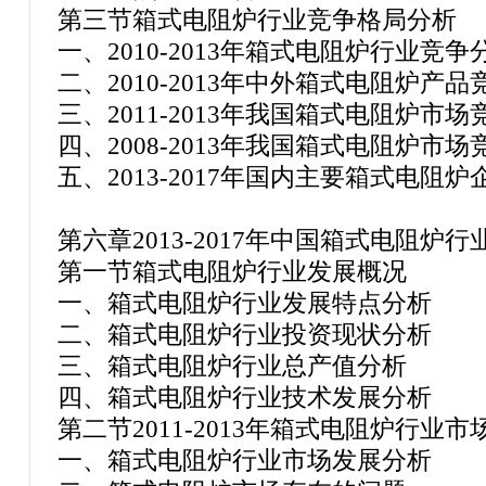
第三节箱式电阻炉行业竞争格局分析
一、2010-2013年箱式电阻炉行业竞争
二、2010-2013年中外箱式电阻炉产
三、2011-2013年我国箱式电阻炉市
四、2008-2013年我国箱式电阻炉市
五、2013-2017年国内主要箱式电阻
第六章2013-2017年中国箱式电阻炉
第一节箱式电阻炉行业发展概况
一、箱式电阻炉行业发展特点分析
二、箱式电阻炉行业投资现状分析
三、箱式电阻炉行业总产值分析
四、箱式电阻炉行业技术发展分析
第二节2011-2013年箱式电阻炉行业
一、箱式电阻炉行业市场发展分析