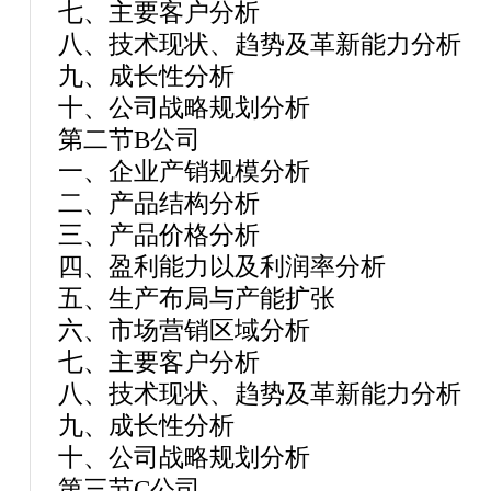
七、主要客户分析
八、技术现状、趋势及革新能力分析
九、成长性分析
十、公司战略规划分析
第二节B公司
一、企业产销规模分析
二、产品结构分析
三、产品价格分析
四、盈利能力以及利润率分析
五、生产布局与产能扩张
六、市场营销区域分析
七、主要客户分析
八、技术现状、趋势及革新能力分析
九、成长性分析
十、公司战略规划分析
第三节C公司