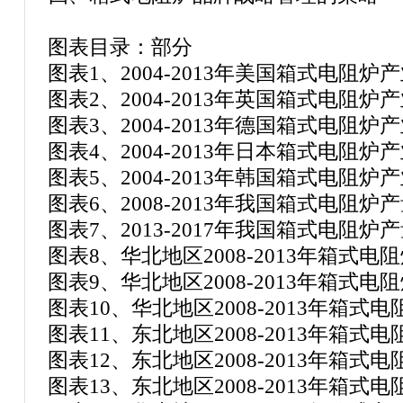
图表目录：部分
图表1、2004-2013年美国箱式电阻
图表2、2004-2013年英国箱式电阻
图表3、2004-2013年德国箱式电阻
图表4、2004-2013年日本箱式电阻
图表5、2004-2013年韩国箱式电阻
图表6、2008-2013年我国箱式电阻
图表7、2013-2017年我国箱式电阻炉
图表8、华北地区2008-2013年箱式电
图表9、华北地区2008-2013年箱式电
图表10、华北地区2008-2013年箱式
图表11、东北地区2008-2013年箱式
图表12、东北地区2008-2013年箱式
图表13、东北地区2008-2013年箱式