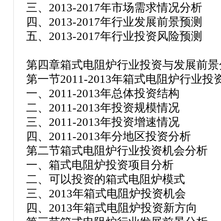
三、2013-2017年市场需求情况分析
四、2013-2017年行业发展前景预测
五、2013-2017年行业投资风险预测
第四章箱式电阻炉行业投资与发展前景
第一节2011-2013年箱式电阻炉行业
一、2011-2013年总体投资结构
二、2011-2013年投资规模情况
三、2011-2013年投资增速情况
四、2011-2013年分地区投资分析
第二节箱式电阻炉行业投资机会分析
一、箱式电阻炉投资项目分析
二、可以投资的箱式电阻炉模式
三、2013年箱式电阻炉投资机会
四、2013年箱式电阻炉投资新方向