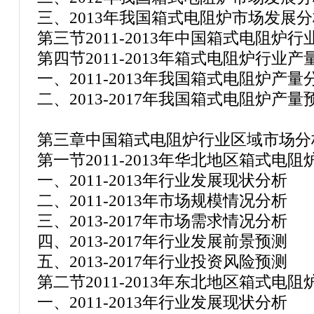
三、2013年我国箱式电阻炉市场发展分
第三节2011-2013年中国箱式电阻炉
第四节2011-2013年箱式电阻炉行业产
一、2011-2013年我国箱式电阻炉产量
二、2013-2017年我国箱式电阻炉产量
第三章中国箱式电阻炉行业区域市场分
第一节2011-2013年华北地区箱式电
一、2011-2013年行业发展现状分析
二、2011-2013年市场规模情况分析
三、2013-2017年市场需求情况分析
四、2013-2017年行业发展前景预测
五、2013-2017年行业投资风险预测
第二节2011-2013年东北地区箱式电
一、2011-2013年行业发展现状分析