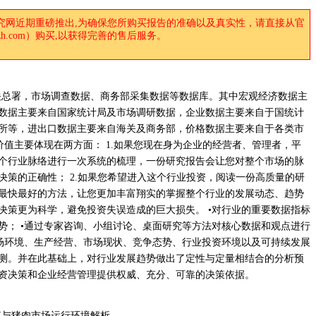
究网近期重磅推出,为确保您所购买报告的准确以及真实性，请直接从官
anzh.com）购买,以获得完善的售后服务。
关总署，市场调查数据、商务部采集数据等数据库。其中宏观经济数据主
数据主要来自国家统计局及市场调研数据，企业数据主要来自于国统计
所等，进出口数据主要来自海关及商务部，价格数据主要来自于各类市
价值主要体现在两方面： 1.如果您现在身为企业的经营者、管理者，平
个行业脉络进行一次系统的梳理，一份研究报告会让您对整个市场的脉
决策的正确性； 2.如果您希望进入这个行业投资，阅读一份高质量的研
最快最好的方法，让您更加丰富翔实的掌握整个行业的发展动态、趋势
决策更为科学，避免投资失误造成的巨大损失。 •对行业的重要数据指标
势； •通过专家咨询、小组讨论、桌面研究等方法对核心数据和观点进行
市场环境、生产经营、市场现状、竞争态势、行业投资环境以及可持续发展
测。并在此基础上，对行业发展趋势做出了定性与定量相结合的分析预
资决策和企业经营管理提供权威、充分、可靠的决策依据。
猪养殖与猪肉市场运行环境解析