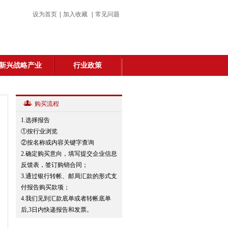
设为首页
|
加入收藏
|
常见问题
新兴战略产业
行业政策
购买流程
1.选择报告
①按行业浏览
②按名称或内容关键字查询
2.确定购买意向，填写提交企业信息
反馈表，签订购销合同；
3.通过银行转帐、邮局汇款的形式支
付报告购买款项；
4.我们见到汇款底单或者转帐底单
后,3日内快递报告和发票。