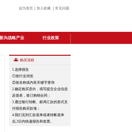
设为首页
|
加入收藏
|
常见问题
新兴战略产业
行业政策
购买流程
1.选择报告
①按行业浏览
②按名称或内容关键字查询
2.确定购买意向，填写提交企业信息
反馈表，签订购销合同；
3.通过银行转帐、邮局汇款的形式支
付报告购买款项；
4.我们见到汇款底单或者转帐底单
后,3日内快递报告和发票。